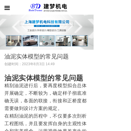
首页
끀
公司介绍
产品展示
案例展示
油泥实体模型的常见问题
新闻动态
创建时间：
2023年8月3日
14:49
联系我们
油泥实体模型的常见问题
精刮油泥进行后，要再度模型拟合总体
开展确定，不断较为，确定样子彻底准
确无误，各面的联接，衔接和正桥度都
需要做到设计方案的规定。
在精刮油泥的历程中，不仅要多次剖析
工程图纸，并且要发挥自身的主观性体